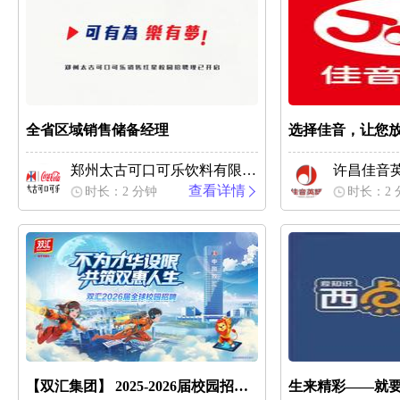
全省区域销售储备经理
选择佳音，让您
郑州太古可口可乐饮料有限公司
许昌佳音
查看详情
时长：2 分钟
时长：2 
【双汇集团】 2025-2026届校园招聘来啦~
生来精彩——就