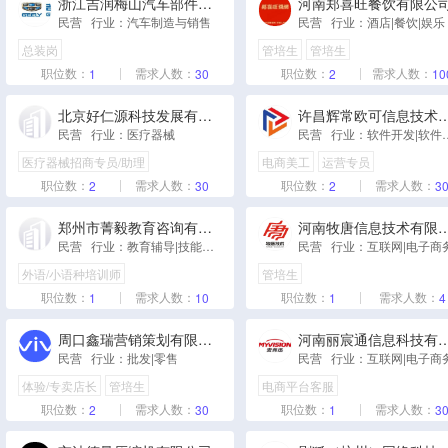
浙江吉润梅山汽车部件有限公司
河南郑喜旺餐饮有限公
民营 行业：汽车制造与销售
民营 行业：酒店|餐饮|娱乐
总装岗
管培生
管培生
职位数：
需求人数：
职位数：
需求人数：
1
30
2
10
北京好仁源科技发展有限公司
许昌辉常欧可信息技术
民营 行业：医疗器械
民营 行业：软件开发
医疗器械招商专员/助理
电商美工
运营专员
市场调研专员/助理
职位数：
需求人数：
职位数：
需求人数：
2
30
2
3
郑州市菁毅教育咨询有限公司
河南牧唐信息技术有限
民营 行业：教育辅导|技能培训
民营 行业：互联网|电子商
外语/小语种培训师
管培生
职位数：
需求人数：
职位数：
需求人数：
1
10
1
4
周口鑫瑞营销策划有限公司
河南丽宸通信息科技
民营 行业：批发|零售
民营 行业：互联网|电子商
体验/专卖店长
管培生
电商平台客服
职位数：
需求人数：
职位数：
需求人数：
2
30
1
3