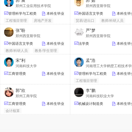
郭*展
郭*茹
郑州工业应用技术学院
郑州西亚斯学院
管理科学与工程类
本科生毕业
外国语言文学类
本科生毕
工程项目管理
房地产开发
贸易/进出口
教师/科研人员
翻译
张*盼
严*梦
郑州西亚斯学院
郑州西亚斯学院
中国语言文学类
本科生毕业
法学类
本科生毕
教师/科研人员
教务/学生管理
销售
宋*利
孟*浩
河南科技大学
河南理工大学鹤壁工程技术学
工商管理类
本科生毕业
管理科学与工程类
本科生毕
工程项目管理
郭*欣
李*鹏
郑州工商学院
河南科技职业大学
工商管理类
本科生毕业
机械设计制造类
本科生毕
会计核算