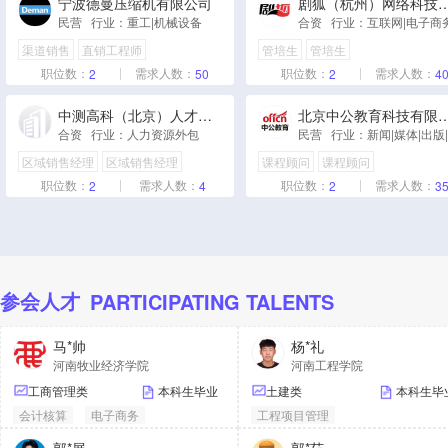
宁波德曼压缩机有限公司
剧狐（杭州）网络科技
民营 行业：重工|机械设备
合资 行业：互联网|电子商
渠道销售
直销工程师
管培生
管培生
职位数：
需求人数：
职位数：
需求人数：
2
50
2
4
中测高科（北京）人才测评中心有限公司
北京中公教育科技有限公司
合资 行业：人力资源外包
区域销售经理
区域销售经理
课程顾问
课程顾问
职位数：
需求人数：
职位数：
需求人数：
2
4
2
3
参会人才
PARTICIPATING TALENTS
马*帅
杨*礼
河南牧业经济学院
河南工程学院
工商管理类
本科生毕业
土建类
本科生毕
会计核算
电子商务
工程项目管理
咨询/调查
建筑建设/施工绿化
能源/电力