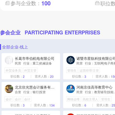
100
参与企业数：
职位
参会企业
PARTICIPATING ENTERPRISES
全部企业-线上
长葛市帝伯机电有限公司
诸暨市星轨科技有限公
民营 行业：重工|机械设备
民营 行业：互联网|电子商
外贸业务员
外贸主管
管培生
运营经理/主管
电商运营专员
职位数：
需求人数：
职位数：
需求人数：
2
20
3
15
北京欣光慧会计服务有限公司
河南京佳高等教育中心
合资 行业：银行|投资
民营 行业：教
会计
会计
会计
网络运维
高校主理人
管培生
职位数：
需求人数：
职位数：
需求人数：
3
134
6
2